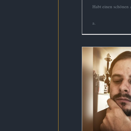
Habt einen schönen
a.
Zweifel im Zu
mit der De
Buch
Depression