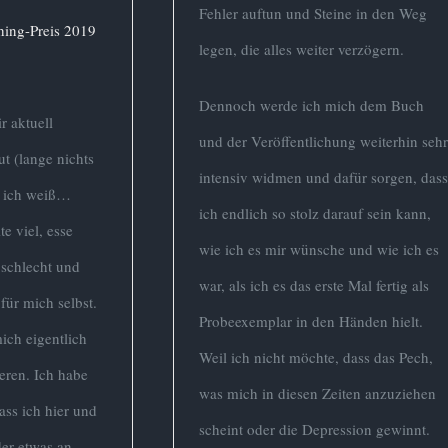
Fehler auftun und Steine in den Weg
hing-Preis 2019
legen, die alles weiter verzögern.
Dennoch werde ich mich dem Buch
r aktuell
und der Veröffentlichung weiterhin seh
ut (lange nichts
intensiv widmen und dafür sorgen, das
, ich weiß…
ich endlich so stolz darauf sein kann,
te viel, esse
wie ich es mir wünsche und wie ich es
d schlecht und
war, als ich es das erste Mal fertig als
für mich selbst.
Probeexemplar in den Händen hielt.
ich eigentlich
Weil ich nicht möchte, dass das Pech,
eren. Ich habe
was mich in diesen Zeiten anzuziehen
ss ich hier und
scheint oder die Depression gewinnt.
der etwas an