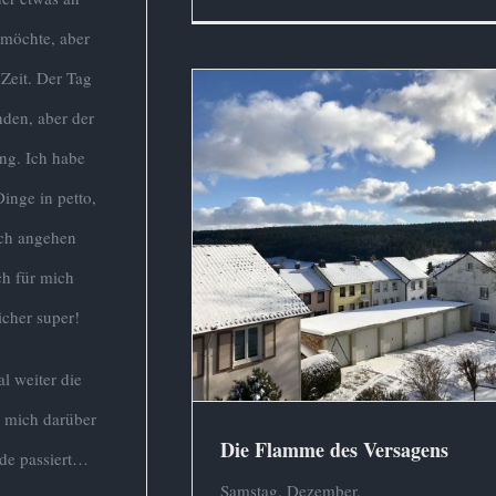
 möchte, aber
e Zeit. Der Tag
nden, aber der
ng. Ich habe
inge in petto,
och angehen
Die Flamme des Versagens
ch für mich
Buch
Depression
Gedanken
icher super!
l weiter die
d mich darüber
Die Flamme des Versagens
ade passiert…
Samstag. Dezember.