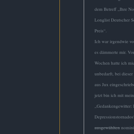
dem Betreff „Ihre N
Longlist Deutscher S
Preis“.
Ich war irgendwie vo
es dämmerte mir. Vor
Wochen hatte ich mi
unbedarft, bei diese
aus Jux eingeschri
jetzt bin ich mit me
„Gedankengewitter: 
Depressionstornados
ausgewählten
nomini