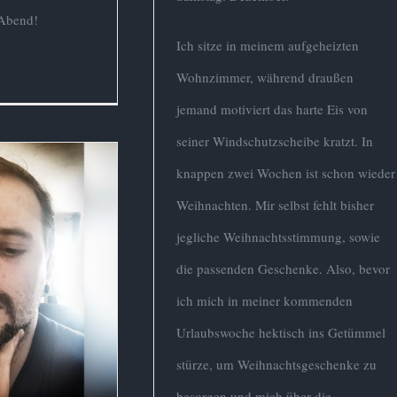
 Abend!
Ich sitze in meinem aufgeheizten
Wohnzimmer, während draußen
jemand motiviert das harte Eis von
seiner Windschutzscheibe kratzt. In
knappen zwei Wochen ist schon wieder
Weihnachten. Mir selbst fehlt bisher
jegliche Weihnachtsstimmung, sowie
die passenden Geschenke. Also, bevor
sammenspiel
pression
ich mich in meiner kommenden
Urlaubswoche hektisch ins Getümmel
Gedanken
stürze, um Weihnachtsgeschenke zu
besorgen und mich über die