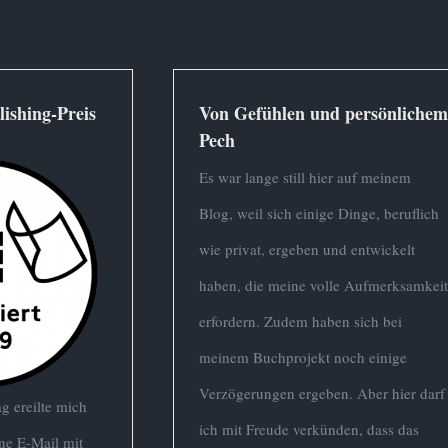
lishing-Preis
Von Gefühlen und persönliche
Pech
Es war lange still hier auf meinem
Blog, weil sich einige Dinge, beruflich
wie privat, ergeben und entwickelt
haben, die meine volle Aufmerksamkei
erfordern. Zudem haben sich bei
meinem Buchprojekt noch einige
Verzögerungen ergeben. Aber hier darf
g ereilte mich
ich mit Freude verkünden, dass das
ine E-Mail mit