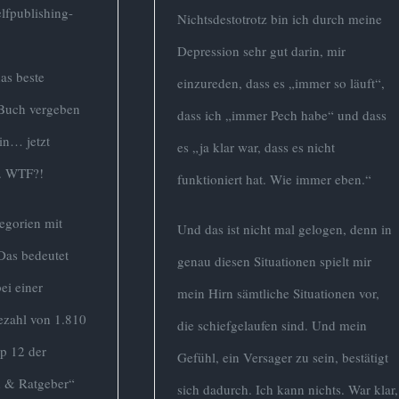
lfpublishing-
Nichtsdestotrotz bin ich durch meine
Depression sehr gut darin, mir
das beste
einzureden, dass es „immer so läuft“,
e Buch vergeben
dass ich „immer Pech habe“ und dass
in… jetzt
es „ja klar war, dass es nicht
n. WTF?!
funktioniert hat. Wie immer eben.“
tegorien mit
Und das ist nicht mal gelogen, denn in
Das bedeutet
genau diesen Situationen spielt mir
ei einer
mein Hirn sämtliche Situationen vor,
ezahl von 1.810
die schiefgelaufen sind. Und mein
p 12 der
Gefühl, ein Versager zu sein, bestätigt
h & Ratgeber“
sich dadurch. Ich kann nichts. War klar,