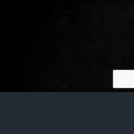
9
12, 2017
Die Flamme des
Versagens
Buch
Depression
Gedanken